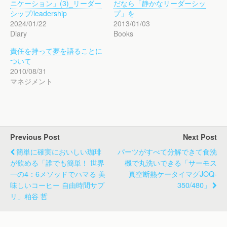
ニケーション」(3)_リーダー
だなら「静かなリーダーシッ
シップ/leadership
プ」を
2024/01/22
2013/01/03
Diary
Books
責任を持って夢を語ることに
ついて
2010/08/31
マネジメント
Previous Post
Next Post
簡単に確実においしい珈琲
パーツがすべて分解できて食洗
が飲める「誰でも簡単！ 世界
機で丸洗いできる「サーモス
一の4：6メソッドでハマる 美
真空断熱ケータイマグJOQ-
味しいコーヒー 自由時間サプ
350/480」
リ」粕谷 哲