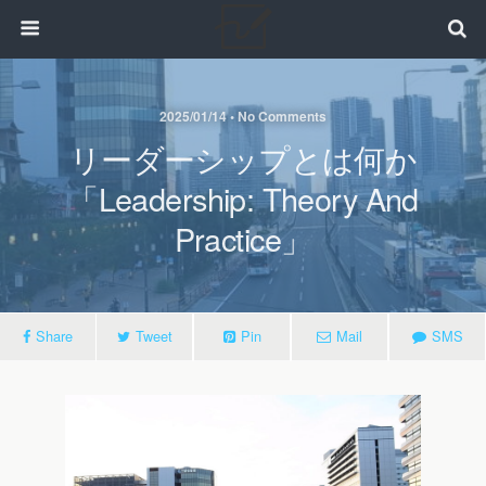
2025/01/14 • No Comments
リーダーシップとは何か
「Leadership: Theory And
Practice」
Share
Tweet
Pin
Mail
SMS