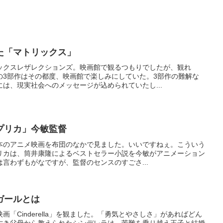
た「マトリックス」
ックスレザレクションズ。映画館で観るつもりでしたが、観れ
の3部作はその都度、映画館で楽しみにしていた。3部作の難解な
は、現実社会へのメッセージが込められていたし...
プリカ」今敏監督
本のアニメ映画を布団のなかで見ました。いいですねぇ。こういう
リカは、筒井康隆によるベストセラー小説を今敏がアニメーション
言わずもがなですが、監督のセンスのすごさ...
ガールとは
映画「Cinderella」を観ました。「勇気とやさしさ」があればどん