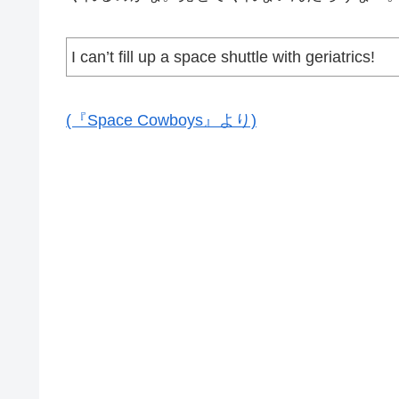
I can’t fill up a space shuttle with geriatrics!
(『Space Cowboys』より)