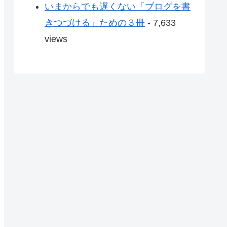
いまからでも遅くない「ブログを書
きつづける」ための３冊
- 7,633
views