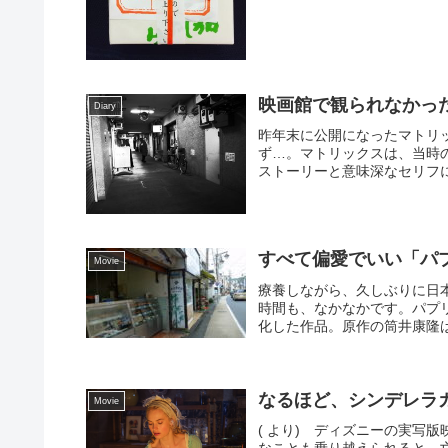
映画館で観られなかっ
Diary
昨年末に公開になったマトリ
ず…。マトリックスは、当時
ストーリーと意味深なセリフに
すべて偏愛でいい「パ
Movie
療養しながら、久しぶりに日
時間も、なかなかです。パプ
化した作品。原作の筒井康隆は
なるほど、シンデレラ
Movie
( より) ディズニーの実写版