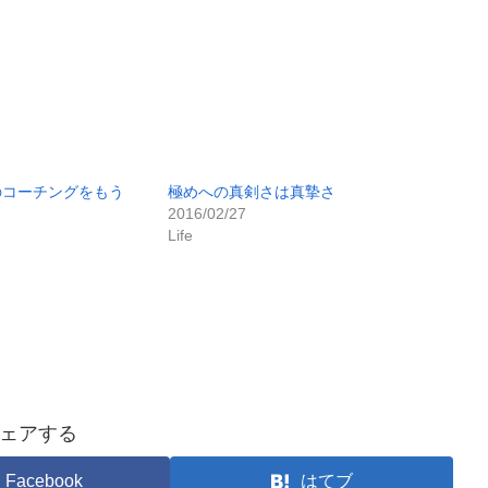
のコーチングをもう
極めへの真剣さは真摯さ
2016/02/27
Life
ェアする
Facebook
はてブ