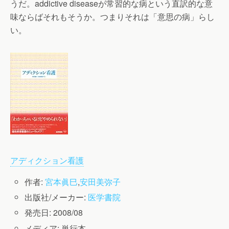
うだ。addictive diseaseが常習的な病という直訳的な意
味ならばそれもそうか。つまりそれは「意思の病」らし
い。
アディクション看護
作者:
宮本眞巳
,
安田美弥子
出版社/メーカー:
医学書院
発売日:
2008/08
メディア:
単行本