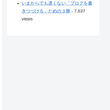
いまからでも遅くない「ブログを書
きつづける」ための３冊
- 7,637
views