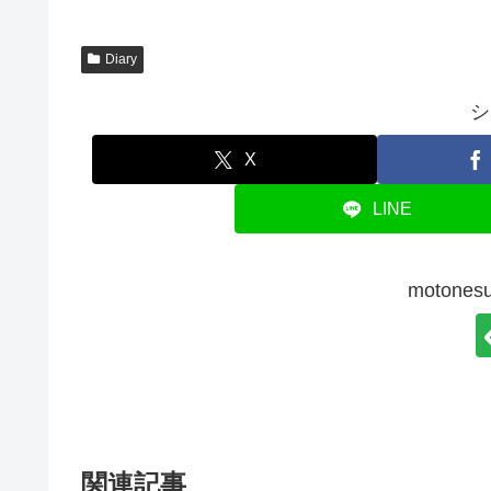
Diary
シ
X
LINE
moton
関連記事