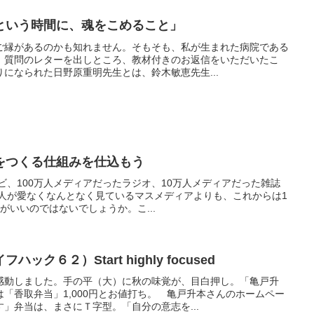
という時間に、魂をこめること」
ご縁があるのかも知れません。そもそも、私が生まれた病院である
、質問のレターを出しところ、教材付きのお返信をいただいたこ
になられた日野原重明先生とは、鈴木敏恵先生...
をつくる仕組みを仕込もう
レビ、100万人メディアだったラジオ、10万人メディアだった雑誌
万人が愛なくなんとなく見ているマスメディアよりも、これからは1
がいいのではないでしょうか。こ...
ク６２）Start highly focused
感動しました。手の平（大）に秋の味覚が、目白押し。「亀戸升
「香取弁当」1,000円とお値打ち。 亀戸升本さんのホームペー
」弁当は、まさにＴ字型。「自分の意志を...