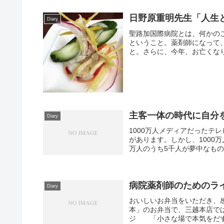
日野原重明先生「人生
Diary
聖路加国際病院とは、何かの
ということ。薬剤師になって
と。さらに、今年、お亡くなり
主客一体の時代に自分
Diary
1000万人メディアだったテ
があります。しかし、1000
万人のうち5千人が夢中なもの
病院薬剤師のためのライフハッ
Diary
おいしいお弁当をいただき、
本」のお弁当で、三越本店では
ジ 「小さな場で本気をだす