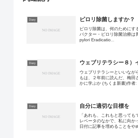
ピロリ除菌しますか？
Diary
ピロリ除菌は、何のためにす
バクター・ピロリ除菌治療は胃癌のリス
pylori Eradicatio...
ウェブリテラシー８）
Diary
ウェブリテラシーといいなが
もは、２年前に読んだ、梅田
かに学ぶか (ちくま新書)作者: 
自分に適切な目標を
Diary
「あれも、これもと思っても
レベータのなかで、私に向か
日付に記事を埋めることをやめた