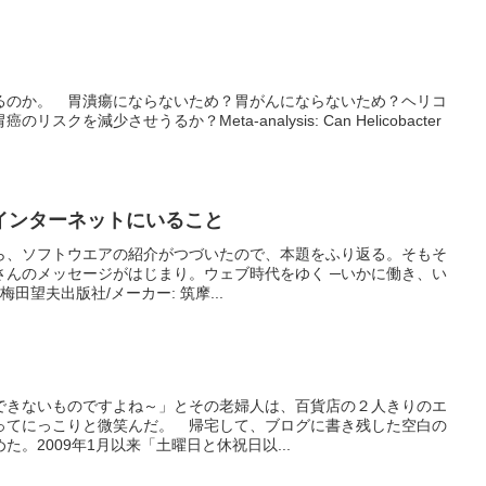
るのか。 胃潰瘍にならないため？胃がんにならないため？ヘリコ
クを減少させうるか？Meta-analysis: Can Helicobacter
インターネットにいること
ら、ソフトウエアの紹介がつづいたので、本題をふり返る。そもそ
さんのメッセージがはじまり。ウェブ時代をゆく ─いかに働き、い
梅田望夫出版社/メーカー: 筑摩...
できないものですよね～」とその老婦人は、百貨店の２人きりのエ
ってにっこりと微笑んだ。 帰宅して、ブログに書き残した空白の
。2009年1月以来「土曜日と休祝日以...