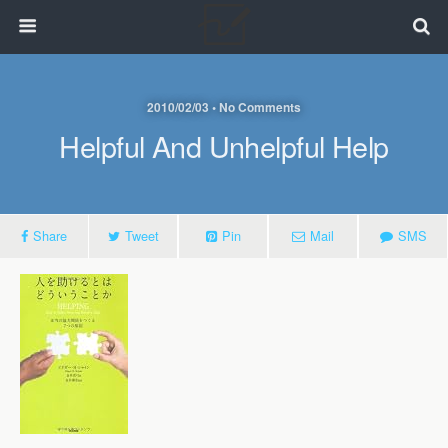
2010/02/03 • No Comments
Helpful And Unhelpful Help
Share
Tweet
Pin
Mail
SMS