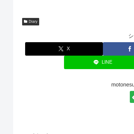
Diary
シ
X
LINE
moton