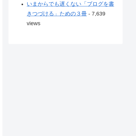
いまからでも遅くない「ブログを書
きつづける」ための３冊
- 7,639
views