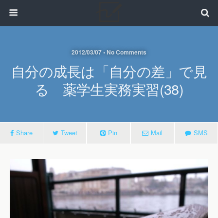
2012/03/07 • No Comments
自分の成長は「自分の差」で見
る 薬学生実務実習(38)
Share
Tweet
Pin
Mail
SMS