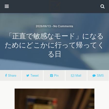
2026/06/13 • No Comments
「正直で敏感なモード」になる
ためにどこかに行って帰ってく
る日
Share
Tweet
Pin
Mail
SMS