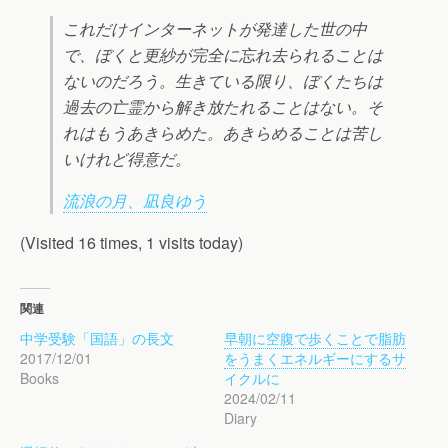
これだけインターネットが発達した世の中
で、ぼくと更紗が完全に忘れ去られることは
ないのだろう。生きている限り、ぼくたちは
過去の亡霊から解き放たれることはない。そ
れはもうあきらめた。あきらめることは苦し
いけれど得意だ。
流浪の月、凪良ゆう
(Visited 16 times, 1 visits today)
関連
中学受験「国語」の長文
早朝に空腹で歩くことで脂肪
2017/12/01
をうまくエネルギーにするサ
Books
イクルに
2024/02/11
Diary