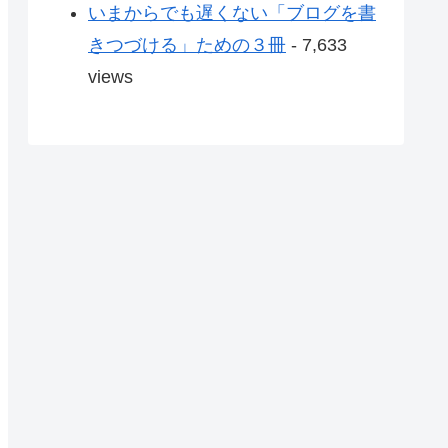
いまからでも遅くない「ブログを書
きつづける」ための３冊
- 7,633
views