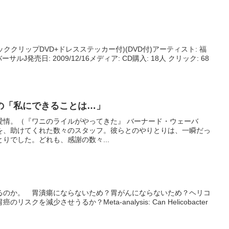
ッククリップDVD+ドレスステッカー付)(DVD付)アーティスト: 福
ルJ発売日: 2009/12/16メディア: CD購入: 18人 クリック: 68
の「私にできることは…」
はなく、愛情。（『ワニのライルがやってきた』 バーナード・ウェーバ
を、助けてくれた数々のスタッフ。彼らとのやりとりは、一瞬だっ
りでした。どれも、感謝の数々...
るのか。 胃潰瘍にならないため？胃がんにならないため？ヘリコ
クを減少させうるか？Meta-analysis: Can Helicobacter