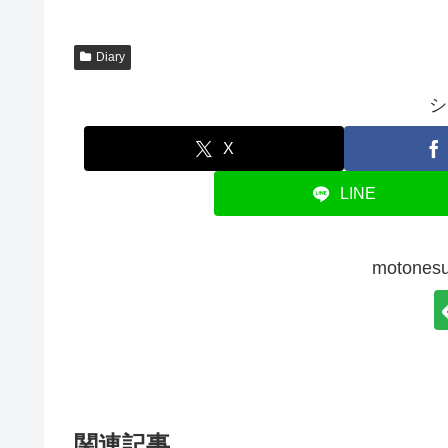
Diary
シ
X
LINE
moton
関連記事