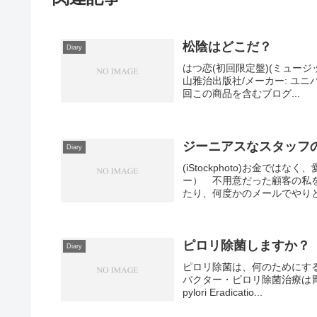
松陰はどこだ？
Diary
はつ恋(初回限定盤)(ミュージ
山雅治出版社/メーカー: ユニバーサ
回この商品を含むブログ...
ジーニアスなスタッフ
Diary
(iStockphoto)お金で
ー） 不用意だった顧客の私
たり、何度かのメールでやりと
ピロリ除菌しますか？
Diary
ピロリ除菌は、何のためにす
バクター・ピロリ除菌治療は胃癌のリス
pylori Eradicatio...