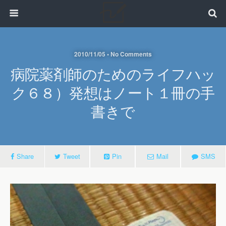
2010/11/05 • No Comments
病院薬剤師のためのライフハッ
ク６８）発想はノート１冊の手
書きで
Share
Tweet
Pin
Mail
SMS