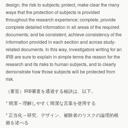
design, the risk to subjects; protect, make clear the many
ways that the protection of subjects is provided
throughout the research experience; complete, provide
complete detailed information in all areas of the required
documents; and be consistent, achieve consistency of the
information provided in each section and across study-
related documents. In this way, investigators writing for an
IRB are sure to explain in simple terms the reason for the
research and its risks to human subjects, and to clearly
demonstrate how those subjects will be protected from
risk.
（要旨）IRB審査を通過する秘訣は、以下。
* 簡潔 – 理解しやすく簡潔な言葉を使用する
* 正当化 – 研究、デザイン、被験者のリスクの論理的根
拠を述べる