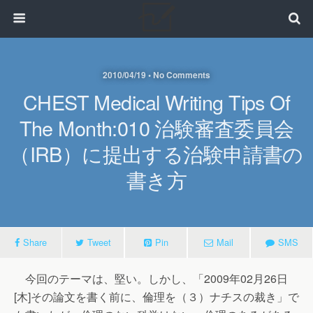
2010/04/19 • No Comments
CHEST Medical Writing Tips Of
The Month:010 治験審査委員会
（IRB）に提出する治験申請書の
書き方
Share
Tweet
Pin
Mail
SMS
今回のテーマは、堅い。しかし、「2009年02月26日
[木]その論文を書く前に、倫理を（３）ナチスの裁き」で