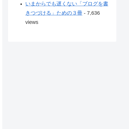
いまからでも遅くない「ブログを書
きつづける」ための３冊
- 7,636
views