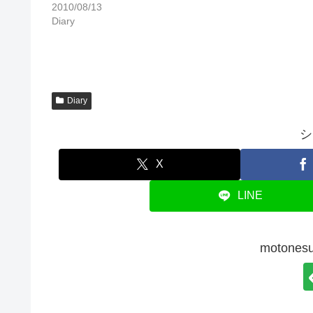
2010/08/13
Diary
Diary
シ
X
LINE
moton