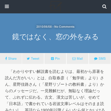
2010/06/08 • No Comments
鏡ではなく、窓の外をみる
Share
Tweet
Pin
Mail
SMS
「わかりやすい解説書を読むよりは、最初から原著を
読んだ方がいい」とは、白取春彦（「勉学術」より）さ
ん、星野佳路さん（「星野リゾートの教科書」より）か
らのメッセージだ。一見難解だが、無駄なく理論だっ
て、ぶれずに伝わる。古文、漢文は苦しいが、せめて
「日本語」で書かれている岩波文庫レベルはそのまま読
みたいし、英語なら1900年以降くらいなら何とかいける