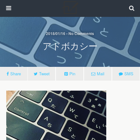
2018/01/16 • No Comments
アドボカシー
Share
Tweet
Pin
Mail
SMS