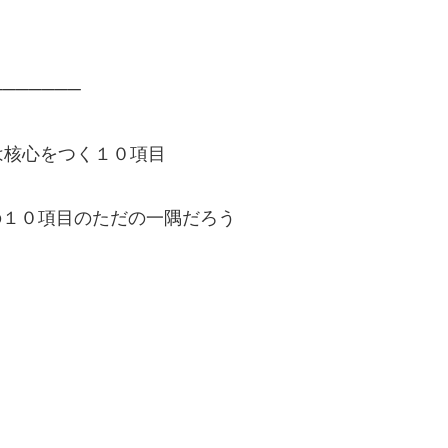
───────
は核心をつく１０項目
この１０項目のただの一隅だろう