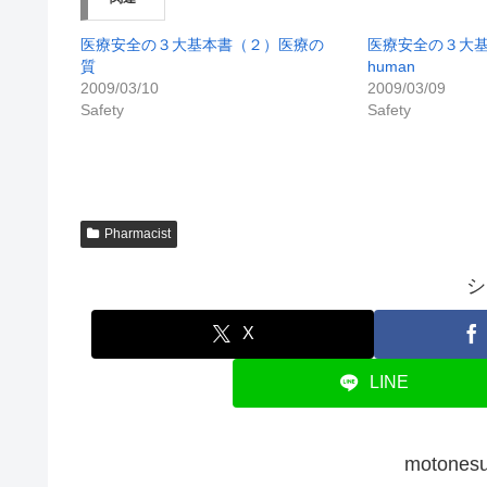
医療安全の３大基本書（２）医療の
医療安全の３大基本書
質
human
2009/03/10
2009/03/09
Safety
Safety
Pharmacist
シ
X
LINE
moton