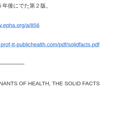
５年後にでた第２版。
w.epha.org/a/856
prof-tt-publichealth.com/pdf/solidfacts.pdf
───────
S OF HEALTH, THE SOLID FACTS