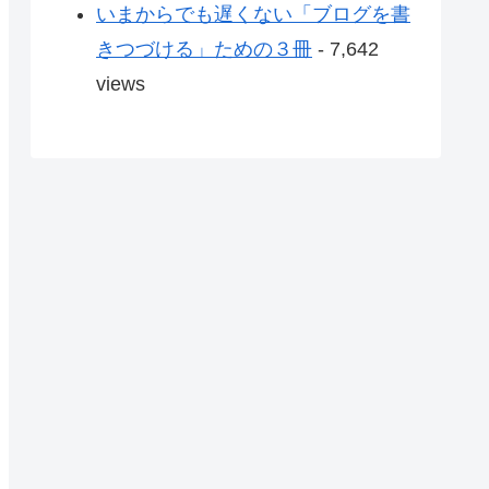
いまからでも遅くない「ブログを書
きつづける」ための３冊
- 7,642
views