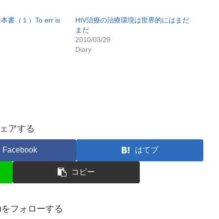
（１）To err is
HIV治療の治療環境は世界的にはまだ
まだ
2010/03/29
Diary
ェアする
Facebook
はてブ
コピー
esuをフォローする