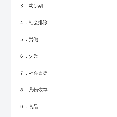
３．幼少期
４．社会排除
５．労働
６．失業
７．社会支援
８．薬物依存
９．食品